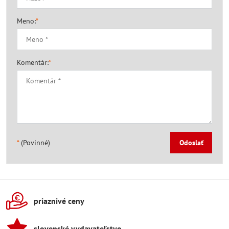
Meno:
*
Komentár:
*
*
(Povinné)
Odoslať
priaznivé ceny
slovenské vydavateľstvo