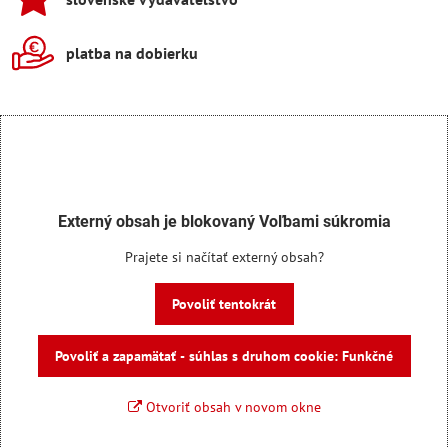
platba na dobierku
Externý obsah je blokovaný Voľbami súkromia
Prajete si načítať externý obsah?
Povoliť tentokrát
Povoliť a zapamätať - súhlas s druhom cookie: Funkčné
Otvoriť obsah v novom okne