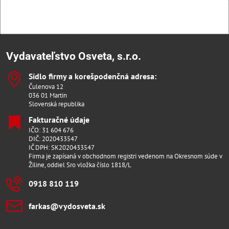
Vydavateľstvo Osveta, s.r.o.
Sídlo firmy a korešpodenčná adresa:
Čulenova 12
036 01 Martin
Slovenská republika
Fakturačné údaje
IČO: 31 604 676
DIČ: 2020433547
IČ DPH: SK2020433547
Firma je zapísaná v obchodnom registri vedenom na Okresnom súde v
Žiline, oddiel Sro vložka číslo 1818/L
0918 810 119
farkas​@vydosveta​.sk