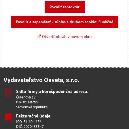
Povoliť tentokrát
Povoliť a zapamätať - súhlas s druhom cookie: Funkčné
Otvoriť obsah v novom okne
Vydavateľstvo Osveta, s.r.o.
Sídlo firmy a korešpodenčná adresa:
Čulenova 12
036 01 Martin
Slovenská republika
Fakturačné údaje
IČO: 31 604 676
DIČ: 2020433547