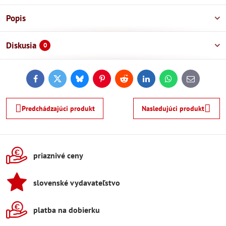
Popis
Diskusia
0
Facebook
Twitter
Bluesky
Pinterest
Reddit
LinkedIn
WhatsApp
E-
mail
Predchádzajúci produkt
Nasledujúci produkt
priaznivé ceny
slovenské vydavateľstvo
platba na dobierku