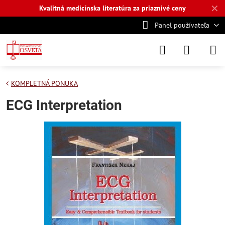
✕
Kvalitná medicínska literatúra za priaznivé ceny
Panel používateľa
KOMPLETNÁ PONUKA
ECG Interpretation