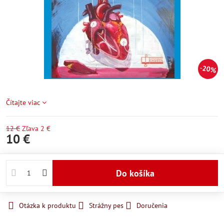
20%
Čítajte viac
12 €
Zľava
2 €
10 €
Do košíka
Otázka k produktu
Strážny pes
Doručenia