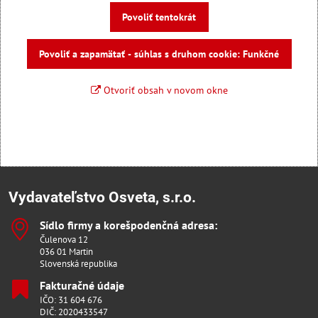
Povoliť tentokrát
Povoliť a zapamätať - súhlas s druhom cookie: Funkčné
Otvoriť obsah v novom okne
Vydavateľstvo Osveta, s.r.o.
Sídlo firmy a korešpodenčná adresa:
Čulenova 12
036 01 Martin
Slovenská republika
Fakturačné údaje
IČO: 31 604 676
DIČ: 2020433547