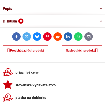
Popis
Diskusia
0
Facebook
Twitter
Bluesky
Pinterest
Reddit
LinkedIn
WhatsApp
E-
mail
Predchádzajúci produkt
Nasledujúci produkt
priaznivé ceny
slovenské vydavateľstvo
platba na dobierku