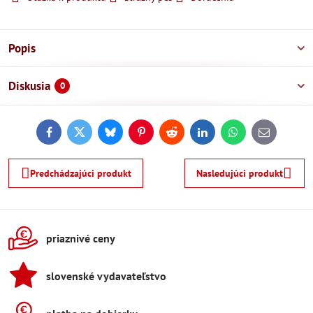
Popis
Diskusia
0
Facebook
Twitter
Bluesky
Pinterest
Reddit
LinkedIn
WhatsApp
E-
mail
Predchádzajúci produkt
Nasledujúci produkt
priaznivé ceny
slovenské vydavateľstvo