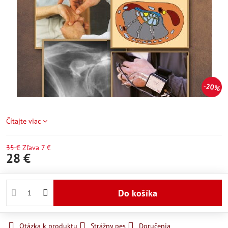
20%
Čítajte viac
35 €
Zľava
7 €
28 €
Do košíka
Otázka k produktu
Strážny pes
Doručenia