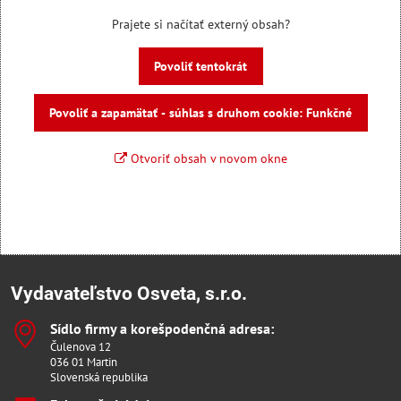
Prajete si načítať externý obsah?
Povoliť tentokrát
Povoliť a zapamätať - súhlas s druhom cookie: Funkčné
Otvoriť obsah v novom okne
Vydavateľstvo Osveta, s.r.o.
Sídlo firmy a korešpodenčná adresa:
Čulenova 12
036 01 Martin
Slovenská republika