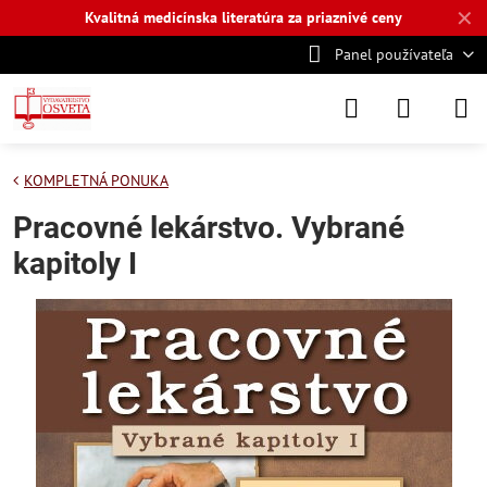
✕
Kvalitná medicínska literatúra za priaznivé ceny
Panel používateľa
KOMPLETNÁ PONUKA
Pracovné lekárstvo. Vybrané
kapitoly I