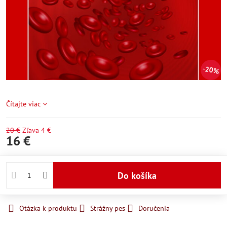
20%
Čítajte viac
20 €
Zľava
4 €
16 €
Do košíka
Otázka k produktu
Strážny pes
Doručenia