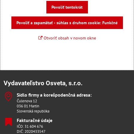
Povoliť tentokrát
Povoliť a zapamätať - súhlas s druhom cookie: Funkčné
Otvoriť obsah v novom okne
Vydavateľstvo Osveta, s.r.o.
Sídlo firmy a korešpodenčná adresa:
Čulenova 12
036 01 Martin
Slovenská republika
Fakturačné údaje
IČO: 31 604 676
DIČ: 2020433547