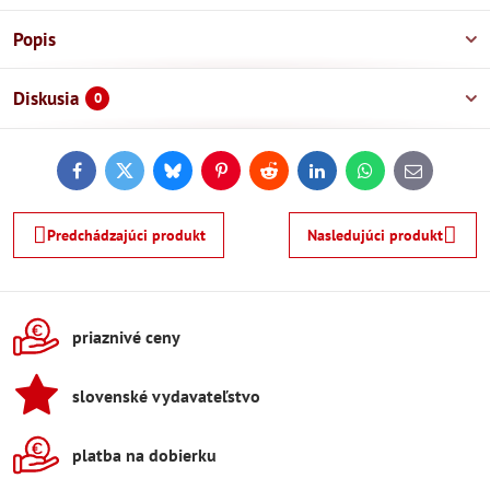
Popis
Diskusia
0
Facebook
Twitter
Bluesky
Pinterest
Reddit
LinkedIn
WhatsApp
E-
mail
Predchádzajúci produkt
Nasledujúci produkt
priaznivé ceny
slovenské vydavateľstvo
platba na dobierku