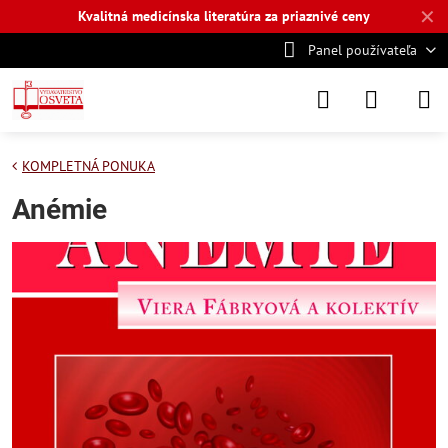
✕
Kvalitná medicínska literatúra za priaznivé ceny
Panel používateľa
KOMPLETNÁ PONUKA
Anémie